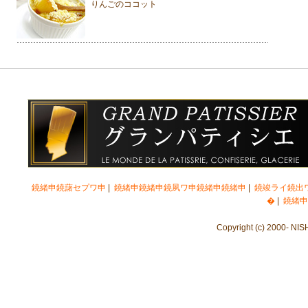
りんごのココット
鐃緒申鐃藷セプワ申
|
鐃緒申鐃緒申鐃夙ワ申鐃緒申鐃緒申
|
鐃竣ライ鐃出
�
|
鐃緒申
Copyright (c) 2000- NIS