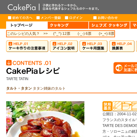
このレシピの人気？ >>
(^_^) 12票
(-_-) 6票
(>_<) 8票
TARTE TATIN
タルト・タタン
タタン姉妹のタルト
公開日：2004-11-02
フランスのスタイル
TARTE DES DE
方・ソローニュの銘