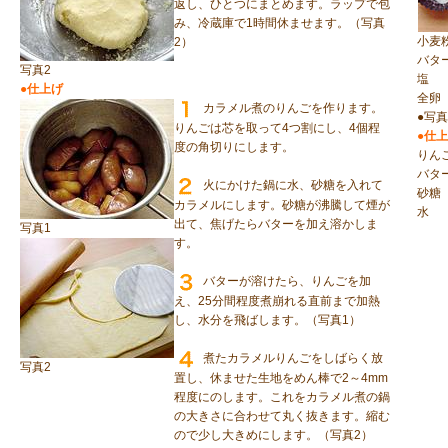
返し、ひとつにまとめます。ラップで包
み、冷蔵庫で1時間休ませます。（写真
小麦
2）
バタ
写真2
塩
●仕上げ
全卵
カラメル煮のりんごを作ります。
●写
りんごは芯を取って4つ割にし、4個程
●仕上
度の角切りにします。
りん
バタ
火にかけた鍋に水、砂糖を入れて
砂糖
カラメルにします。砂糖が沸騰して煙が
水
出て、焦げたらバターを加え溶かしま
写真1
す。
バターが溶けたら、りんごを加
え、25分間程度煮崩れる直前まで加熱
し、水分を飛ばします。（写真1）
煮たカラメルりんごをしばらく放
写真2
置し、休ませた生地をめん棒で2～4mm
程度にのします。これをカラメル煮の鍋
の大きさに合わせて丸く抜きます。縮む
ので少し大きめにします。（写真2）