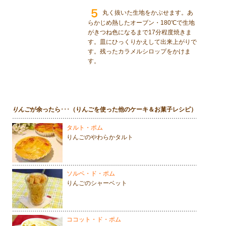
丸く抜いた生地をかぶせます。あ
らかじめ熱したオーブン・180℃で生地
がきつね色になるまで17分程度焼きま
す。皿にひっくりかえして出来上がりで
す。残ったカラメルシロップをかけま
す。
りんご
が余ったら･･･（りんごを使った他のケーキ＆お菓子レシピ）
タルト・ポム
りんごのやわらかタルト
ソルベ・ド・ポム
りんごのシャーベット
ココット・ド・ポム