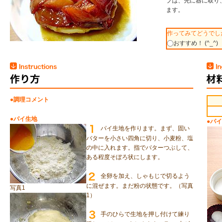
プは、先に器に取り
ます。
作ってみてどうでし
おすすめ！ (^_^)
●調理コメント
●パイ生地
●パイ
パイ生地を作ります。まず、固い
バターを小さい四角に切り、小麦粉、塩
の中に入れます。指でバターつぶして、
ある程度そぼろ状にします。
全卵を加え、しゃもじで切るよう
に混ぜます。まだ粉の状態です。（写真
写真1
1）
手のひらで生地を押し付けて練り