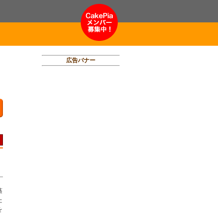
広告バナー
蒸
た
を