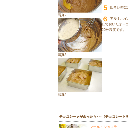
四角い型に
写真2
アルミホイ
しておいたオーブ
20分程度です。
写真3
写真4
チョコレート
が余ったら･･･（チョコレー
フール・ショコラ