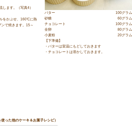
流します。（写真4）
バター
100グラ
砂糖
60グラ
ルをかぶせ、160℃に熱
チョコレート
100グラ
ンで焼きます。15～
全卵
80グラ
小麦粉
20グラ
【下準備】
・バターは室温にもどしておきます
・チョコレートは溶かしておきます。
トを使った他のケーキ＆お菓子レシピ）