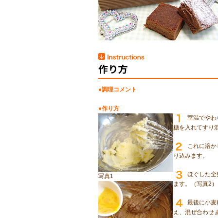
●調理コメント
●作り方
室温でやわ
糖を入れてすり
これに溶か
り込みます。
ほぐした全
写真1
ます。（写真2）
最後に小麦
え、混ぜ合わせ