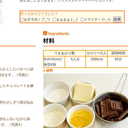
添えることもできます。クリスマスデザートバージョンです。
作ってみてどうでした？
おすすめ！ (^_^)
まぁまぁ (-_-)
イマイチ！ (>_<)
できあがり数
カロリー/1人
調理時間
6cm×6cmの
6人分
288kcal
45分
角型6個
らかくしたバターに砂
● 材料
混ぜます。（写真1）
したチョコレートを練
卵を少しずつ混ぜ込み
粉をふるいながら加
ます。（写真3）